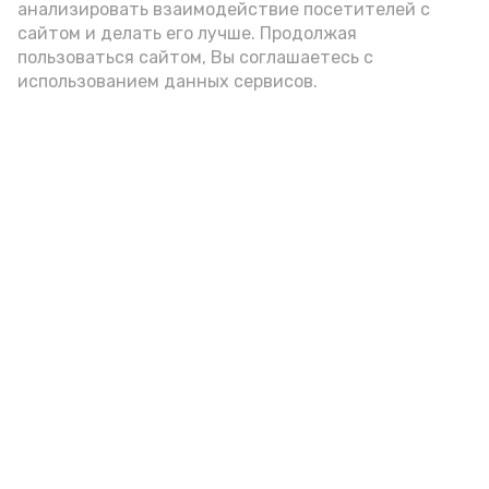
анализировать взаимодействие посетителей с
А24 в MAX
А24 в Вконтакте
А2
сайтом и делать его лучше. Продолжая
пользоваться сайтом, Вы соглашаетесь с
использованием данных сервисов.
Астраханцам дали алгоритм
действий при ракетной
опасности