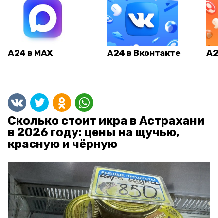
А24 в MAX
А24 в Вконтакте
А2
Сколько стоит икра в Астрахани
в 2026 году: цены на щучью,
красную и чёрную