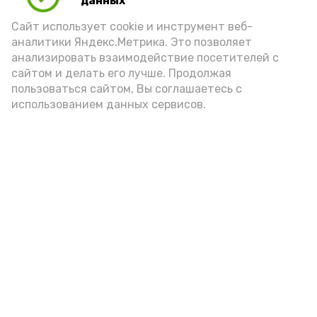
данных
Video
Сайт использует cookie и инструмент веб-
аналитики Яндекс.Метрика. Это позволяет
анализировать взаимодействие посетителей с
сайтом и делать его лучше. Продолжая
Видео: Астрахань 24
пользоваться сайтом, Вы соглашаетесь с
использованием данных сервисов.
пожарная безопасность
пожарная опасность
Подпишись!
А24 в MAX
А24 в Вконтакте
А2