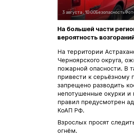
3 августа , 10:00
Безопасность
Фот
На большей части регио
вероятность возгораний
На территории Астрахан
Черноярского округа, о
пожарной опасности. В 
привести к серьёзному 
запрещено разводить кос
непотушенные окурки и 
правил предусмотрен ад
КоАП РФ.
Взрослых просят следить
огнём.