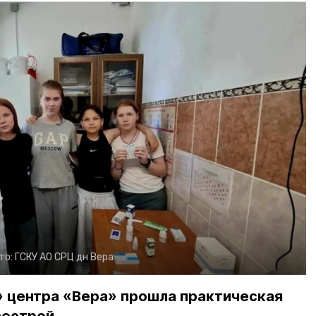
то:
ГСКУ АО СРЦ дн Вера
» центра «Вера» прошла практическая