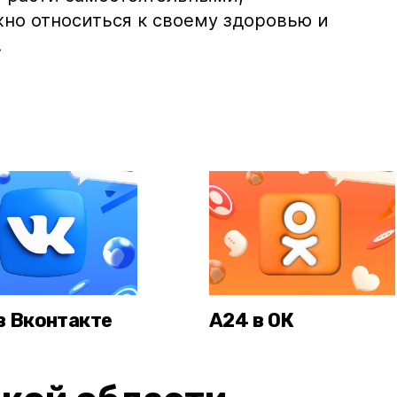
но относиться к своему здоровью и
.
в Вконтакте
А24 в ОК