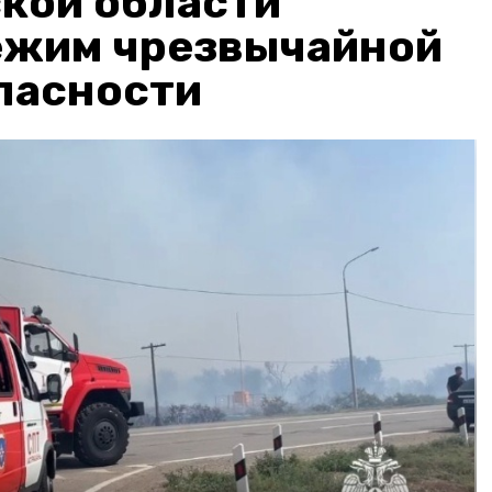
кой области
ежим чрезвычайной
пасности