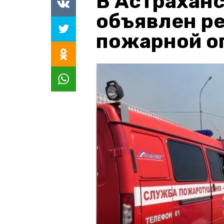
В Астраханс
объявлен р
пожарной о