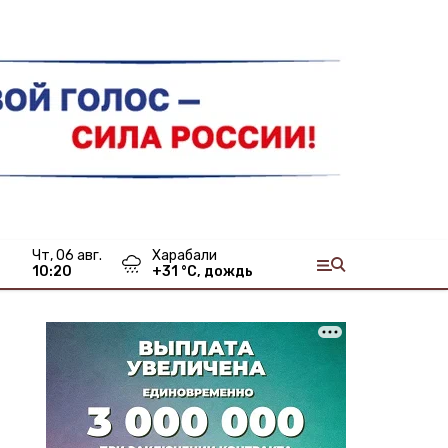
чт, 06 авг.
Харабали
10:20
+
31
°С,
дождь