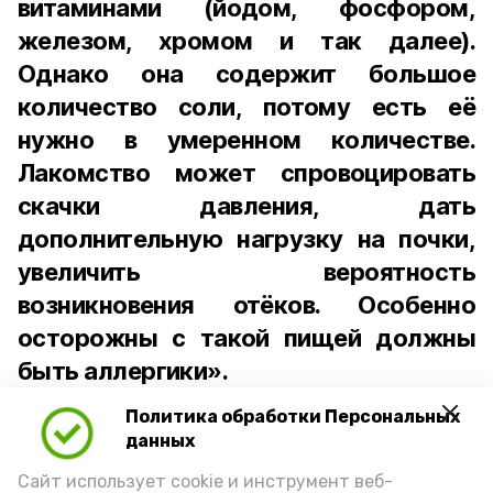
витаминами (йодом, фосфором,
железом, хромом и так далее).
Однако она содержит большое
количество соли, потому есть её
нужно в умеренном количестве.
Лакомство может спровоцировать
скачки давления, дать
дополнительную нагрузку на почки,
увеличить вероятность
возникновения отёков. Особенно
осторожны с такой пищей должны
быть аллергики».
Политика обработки Персональных
Для взрослого человека безопасной
данных
порцией икры считается 30-50 граммов
(2-3 ложки). При этом следует обратить
Сайт использует cookie и инструмент веб-