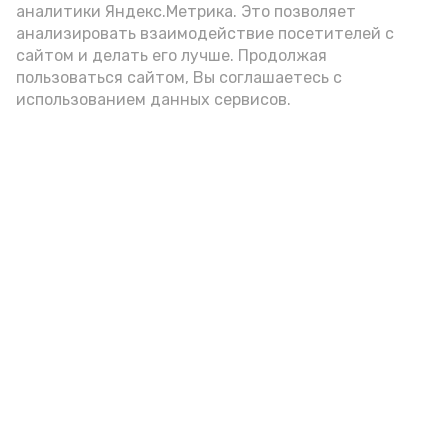
аналитики Яндекс.Метрика. Это позволяет
внимание на хлеб, с которым она
анализировать взаимодействие посетителей с
подаётся: лучше выбирать
сайтом и делать его лучше. Продолжая
цельнозерновой, с мукой грубого
пользоваться сайтом, Вы соглашаетесь с
использованием данных сервисов.
помола. Есть икру следует в первой
половине дня. Кстати, полезнее для
здоровья сопроводить такой бутерброд
сочными овощами, свежей зеленью и
отварным яйцом.