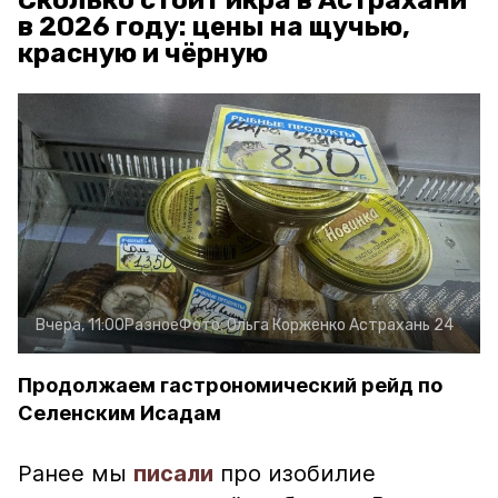
Сколько стоит икра в Астрахани
в 2026 году: цены на щучью,
красную и чёрную
Вчера, 11:00
Разное
Фото:
Ольга Корженко
Астрахань 24
Продолжаем гастрономический рейд по
Селенским Исадам
Ранее мы
писали
про изобилие