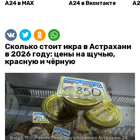
А24 в MAX
А24 в Вконтакте
А2
Сколько стоит икра в Астрахани
в 2026 году: цены на щучью,
красную и чёрную
Вчера, 11:00
Разное
Фото:
Ольга Корженко
Астрахань 24