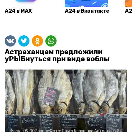
А24 в MAX
А24 в Вконтакте
А2
Астраханцам предложили
уРЫБнуться при виде воблы
Вчера, 09:00
Разное
Фото:
Ольга Корженко
Астрахань 24