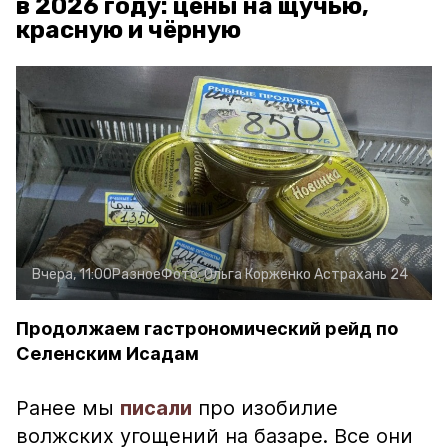
в 2026 году: цены на щучью,
красную и чёрную
Вчера, 11:00
Разное
Фото:
Ольга Корженко
Астрахань 24
Продолжаем гастрономический рейд по
Селенским Исадам
Ранее мы
писали
про изобилие
волжских угощений на базаре. Все они