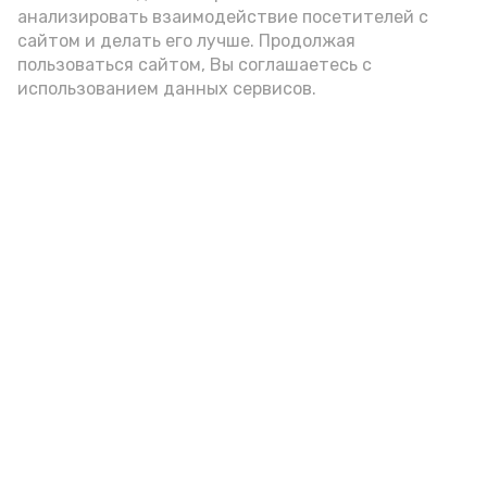
внимание на хлеб, с которым она
анализировать взаимодействие посетителей с
подаётся: лучше выбирать
сайтом и делать его лучше. Продолжая
цельнозерновой, с мукой грубого
пользоваться сайтом, Вы соглашаетесь с
использованием данных сервисов.
помола. Есть икру следует в первой
половине дня. Кстати, полезнее для
здоровья сопроводить такой бутерброд
сочными овощами, свежей зеленью и
отварным яйцом.