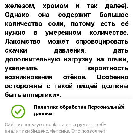
железом, хромом и так далее).
Однако она содержит большое
количество соли, потому есть её
нужно в умеренном количестве.
Лакомство может спровоцировать
скачки давления, дать
дополнительную нагрузку на почки,
увеличить вероятность
возникновения отёков. Особенно
осторожны с такой пищей должны
быть аллергики».
Политика обработки Персональных
Для взрослого человека безопасной
данных
порцией икры считается 30-50 граммов
(2-3 ложки). При этом следует обратить
Сайт использует cookie и инструмент веб-
аналитики Яндекс.Метрика. Это позволяет