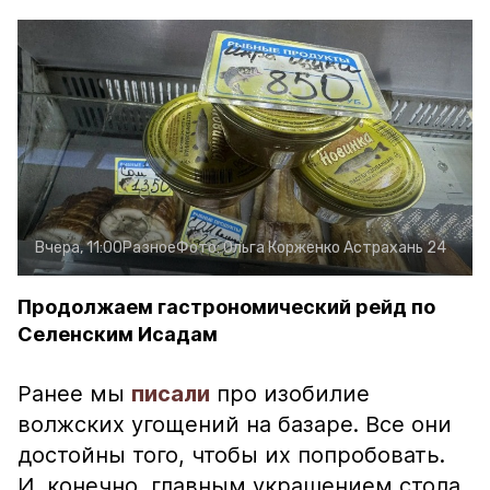
Вчера, 11:00
Разное
Фото:
Ольга Корженко
Астрахань 24
Продолжаем гастрономический рейд по
Селенским Исадам
Ранее мы
писали
про изобилие
волжских угощений на базаре. Все они
достойны того, чтобы их попробовать.
И, конечно, главным украшением стола