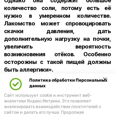
Однако она содержит большое
количество соли, потому есть её
нужно в умеренном количестве.
Лакомство может спровоцировать
скачки давления, дать
дополнительную нагрузку на почки,
увеличить вероятность
возникновения отёков. Особенно
осторожны с такой пищей должны
быть аллергики».
Политика обработки Персональных
Для взрослого человека безопасной
данных
порцией икры считается 30-50 граммов
(2-3 ложки). При этом следует обратить
Сайт использует cookie и инструмент веб-
аналитики Яндекс.Метрика. Это позволяет
внимание на хлеб, с которым она
анализировать взаимодействие посетителей с
подаётся: лучше выбирать
сайтом и делать его лучше. Продолжая