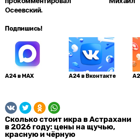
прокомментировал Михаил
Осеевский.
Подпишись!
А24 в MAX
А24 в Вконтакте
А2
Сколько стоит икра в Астрахани
в 2026 году: цены на щучью,
красную и чёрную