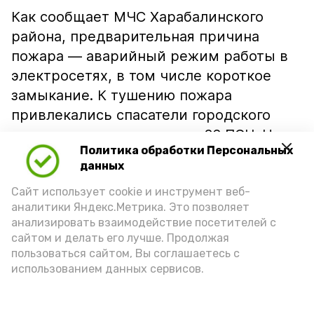
Как сообщает МЧС Харабалинского
района, предварительная причина
пожара — аварийный режим работы в
электросетях, в том числе короткое
замыкание. К тушению пожара
привлекались спасатели городского
пожарного подразделения 26 ПСЧ. На
Политика обработки Персональных
месте происшествия работали две
данных
единицы техники и семь человек
Сайт использует cookie и инструмент веб-
личного состава подразделения. Время
аналитики Яндекс.Метрика. Это позволяет
тушения пожара составило 25 минут. На
анализировать взаимодействие посетителей с
ликвидацию последствий пожара у
сайтом и делать его лучше. Продолжая
огнеборцев ушло почти 40 минут.
пользоваться сайтом, Вы соглашаетесь с
использованием данных сервисов.
Подпишись!