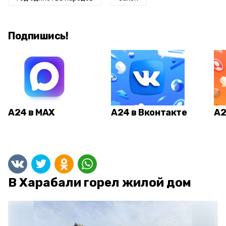
Подпишись!
А24 в MAX
А24 в Вконтакте
А2
В Харабали горел жилой дом