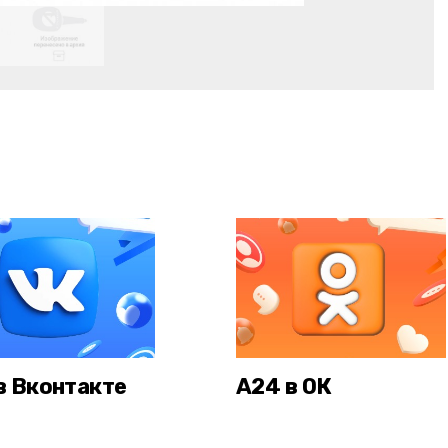
в Вконтакте
А24 в ОК