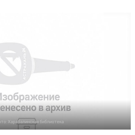
ото:
Харабалинская библиотека