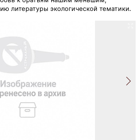
бовь к братьям нашим меньшим,
нию литературы экологической тематики.