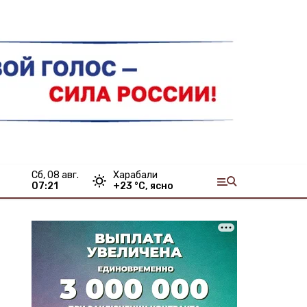
сб, 08 авг.
Харабали
07:21
+
23
°С,
ясно