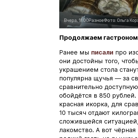
Вчера, 11:00
Разное
Фото:
Ольга Ко
Продолжаем гастроном
Ранее мы
писали
про изо
они достойны того, чтоб
украшением стола стану
популярна щучья — за с
сравнительно доступную 
обойдётся в 850 рублей.
красная икорка, для срав
10 тысяч отдают килогр
сложившейся ситуацией, 
лакомство. А вот чёрная