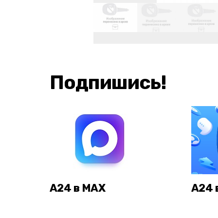
Подпишись!
А24 в MAX
А24 