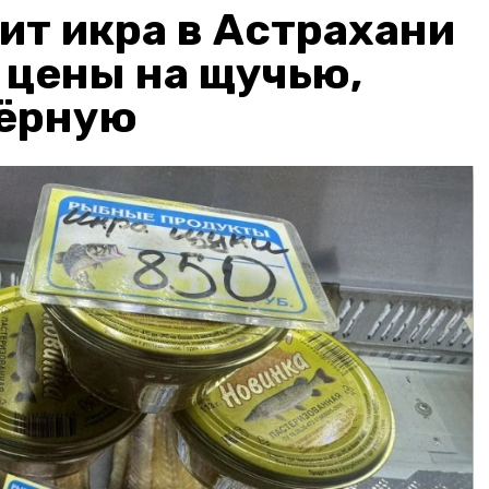
ит икра в Астрахани
: цены на щучью,
чёрную