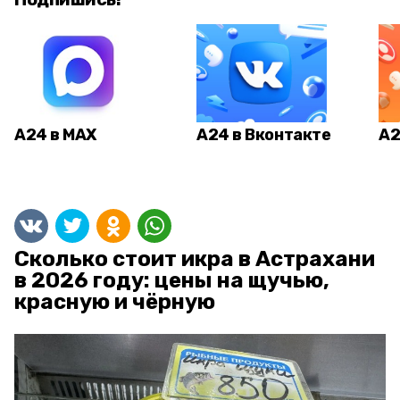
А24 в MAX
А24 в Вконтакте
А2
Сколько стоит икра в Астрахани
в 2026 году: цены на щучью,
красную и чёрную