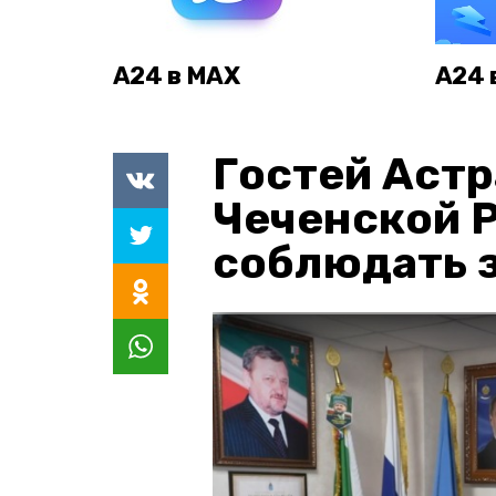
А24 в MAX
А24 
Гостей Астр
Чеченской 
соблюдать з