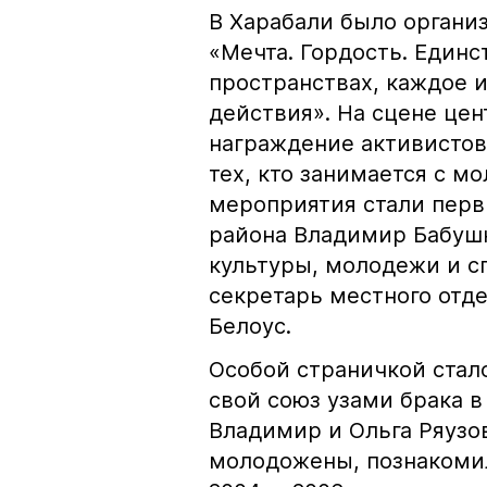
В Харабали было органи
«Мечта. Гордость. Единс
пространствах, каждое 
действия». На сцене це
награждение активистов
тех, кто занимается с 
мероприятия стали пер
района Владимир Бабушк
культуры, молодежи и с
секретарь местного отд
Белоус.
Особой страничкой стал
свой союз узами брака в
Владимир и Ольга Ряузов
молодожены, познакомил