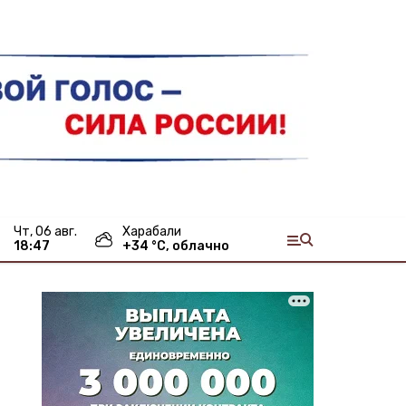
чт, 06 авг.
Харабали
18:47
+
34
°С,
облачно