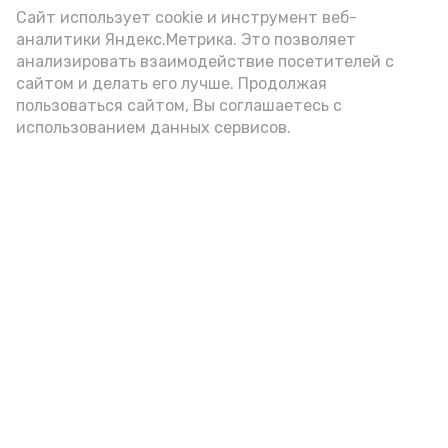
Сайт использует cookie и инструмент веб-
аналитики Яндекс.Метрика. Это позволяет
анализировать взаимодействие посетителей с
сайтом и делать его лучше. Продолжая
пользоваться сайтом, Вы соглашаетесь с
использованием данных сервисов.
Фото: Ольга Корженко Астрахань 24
Как объяснили продавцы, воблу берут
охотно: уж больно хороша на вкус. К
тому же её удобно транспортировать,
она долго не портится. А это