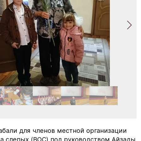
рабали для членов местной организации
а слепых (ВОС) под руководством Айзады