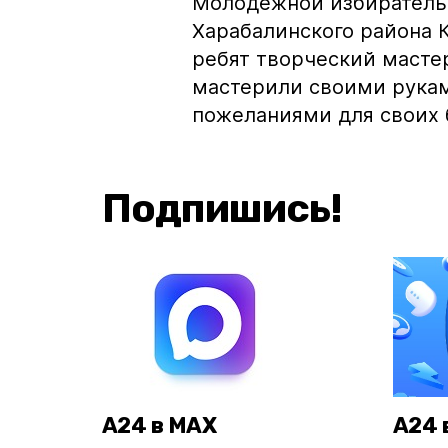
Молодежной избирательн
Харабалинского района 
ребят творческий масте
мастерили своими рука
пожеланиями для своих 
Подпишись!
А24 в MAX
А24 