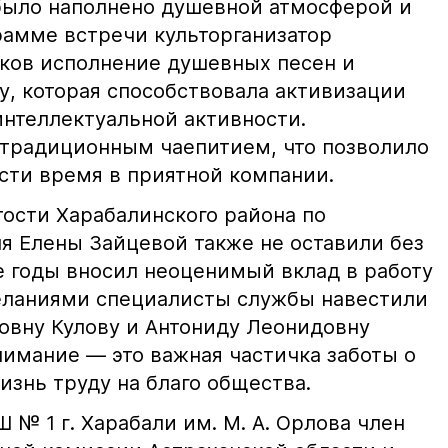
было наполнено душевной атмосферой и
рамме встречи культорганизатор
иков исполнение душевных песен и
у, которая способствовала активизации
нтеллектуальной активности.
традиционным чаепитием, что позволило
сти время в приятной компании.
тости Харабалинского района по
я Елены Зайцевой также не оставили без
е годы вносил неоценимый вклад в работу
еланиями специалисты службы навестили
овну Кулову и Антониду Леонидовну
нимание — это важная частичка заботы о
жизнь труду на благо общества.
 № 1 г. Харабали им. М. А. Орлова член