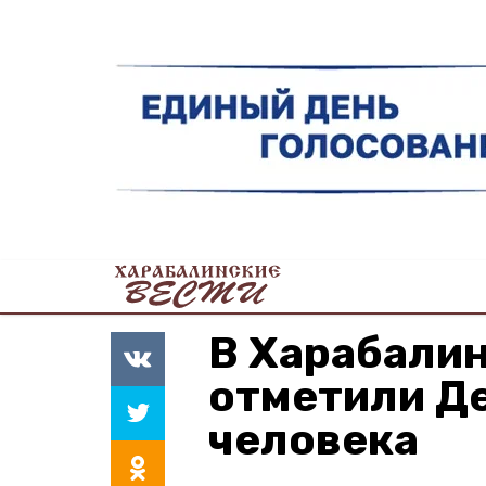
В Харабали
отметили Д
человека