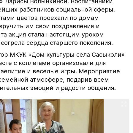
» Ларисы Волынкиной. Воспитанники
ейших работников социальной сферы.
етами цветов проехали по домам
 вручить им свои поздравления и
Эта акция стала настоящим уроком
 согрела сердца старшего поколения.
атор МКУК «Дом культуры села Сасыколи»
есте с коллегами организовали для
аепитие и веселые игры. Мероприятие
 семейной атмосфере, подарив всем
ительных эмоций и радости общения.