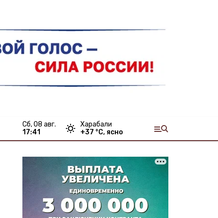
сб, 08 авг.
Харабали
17:41
+
37
°С,
ясно