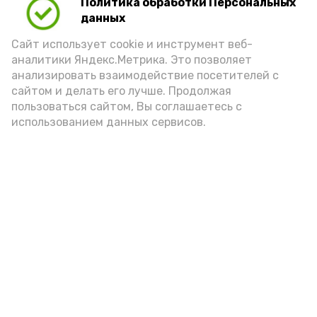
Политика обработки Персональных
Для взрослого человека безопасной
данных
порцией икры считается 30-50 граммов
(2-3 ложки). При этом следует обратить
Сайт использует cookie и инструмент веб-
аналитики Яндекс.Метрика. Это позволяет
внимание на хлеб, с которым она
анализировать взаимодействие посетителей с
подаётся: лучше выбирать
сайтом и делать его лучше. Продолжая
цельнозерновой, с мукой грубого
пользоваться сайтом, Вы соглашаетесь с
использованием данных сервисов.
помола. Есть икру следует в первой
половине дня. Кстати, полезнее для
здоровья сопроводить такой бутерброд
сочными овощами, свежей зеленью и
отварным яйцом.