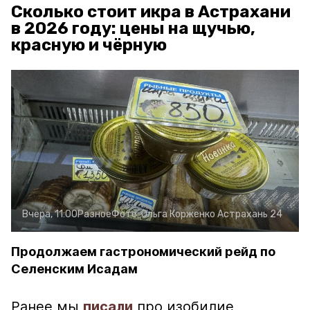
Сколько стоит икра в Астрахани
в 2026 году: цены на щучью,
красную и чёрную
Вчера, 11:00
Разное
Фото:
Ольга Корженко
Астрахань 24
Продолжаем гастрономический рейд по
Селенским Исадам
Ранее мы
писали
про изобилие