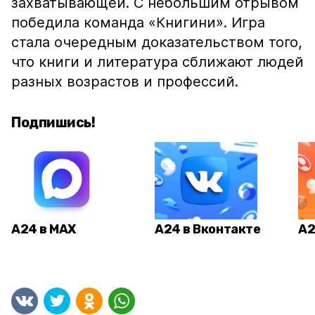
захватывающей. С небольшим отрывом
победила команда «Книгини». Игра
стала очередным доказательством того,
что книги и литература сближают людей
разных возрастов и профессий.
Подпишись!
А24 в MAX
А24 в Вконтакте
А2