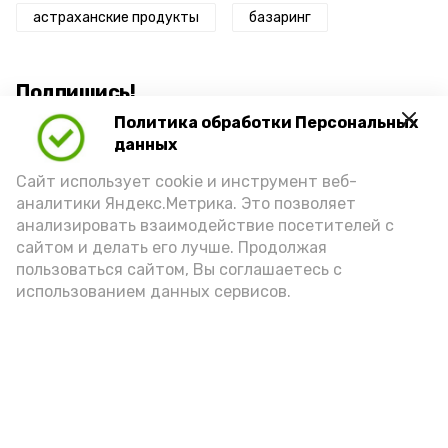
астраханские продукты
базаринг
Подпишись!
Политика обработки Персональных
данных
Сайт использует cookie и инструмент веб-
аналитики Яндекс.Метрика. Это позволяет
анализировать взаимодействие посетителей с
А24 в MAX
А24 в Вконтакте
А2
сайтом и делать его лучше. Продолжая
пользоваться сайтом, Вы соглашаетесь с
использованием данных сервисов.
Астраханцам дали алгоритм
действий при ракетной
опасности