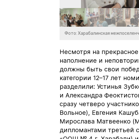
Фото: Харабалинская межпоселенч
Несмотря на прекрасное
наполнение и неповтори
должны быть свои побед
категории 12–17 лет ном
разделили: Устинья Зубк
и Александра Феоктистов
сразу четверо участник
Вольное), Евгения Кашуб
Мирослава Матвеенко (М
дипломантами третьей с
«ООШ № 4 г. Харабали) и