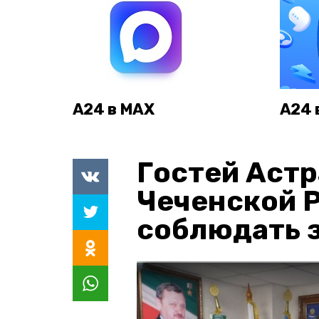
А24 в MAX
А24 
Гостей Астр
Чеченской 
соблюдать з