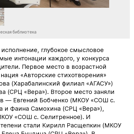
еская библиотека
 исполнение, глубокое смысловое
мые интонации каждого, у конкурса
ители. Первое место в возрастной
инация «Авторские стихотворения»
ова (Харабалинский филиал «АГАСУ»)
а (СРЦ «Вера»). Второе место заняли
ов — Евгений Бобченко (МКОУ «СОШ с.
а и Фаина Самохина (СРЦ «Вера»),
КОУ «СОШ с. Селитренное). И
тепени стали Кирилл Расщепкин (МКОУ
 Елена Бундина (СРЦ «Вера»). В