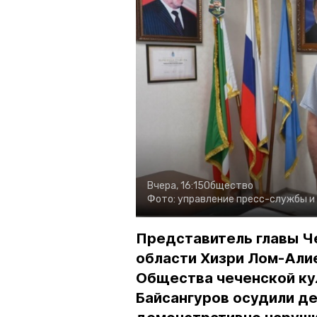
Вчера, 16:15
Общество
Фото:
управление пресс-службы и
Представитель главы Ч
области Хизри Лом-Али
Общества чеченской ку
Байсангуров осудили де