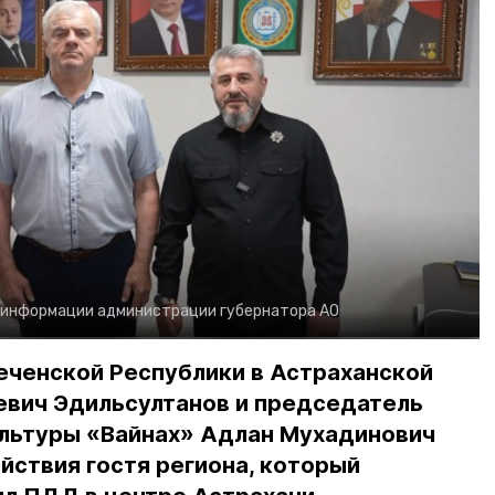
 информации администрации губернатора АО
еченской Республики в Астраханской
евич Эдильсултанов и председатель
льтуры «Вайнах» Адлан Мухадинович
йствия гостя региона, который