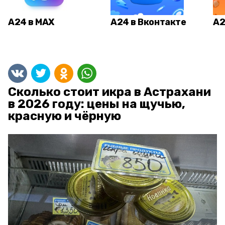
А24 в MAX
А24 в Вконтакте
А2
Сколько стоит икра в Астрахани
в 2026 году: цены на щучью,
красную и чёрную