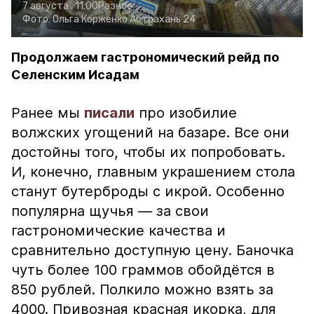
7 августа , 11:00
Разное
Фото:
Ольга Корженко
Астрахань 24
Продолжаем гастрономический рейд по
Селенским Исадам
Ранее мы
писали
про изобилие
волжских угощений на базаре. Все они
достойны того, чтобы их попробовать.
И, конечно, главным украшением стола
станут бутерброды с икрой. Особенно
популярна щучья — за свои
гастрономические качества и
сравнительно доступную цену. Баночка
чуть более 100 граммов обойдётся в
850 рублей. Полкило можно взять за
4000. Привозная красная икорка, для