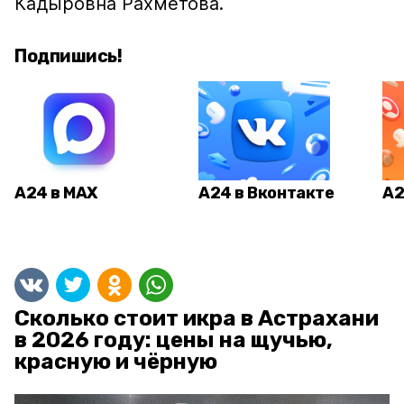
Кадыровна Рахметова.
Подпишись!
А24 в MAX
А24 в Вконтакте
А2
Сколько стоит икра в Астрахани
в 2026 году: цены на щучью,
красную и чёрную