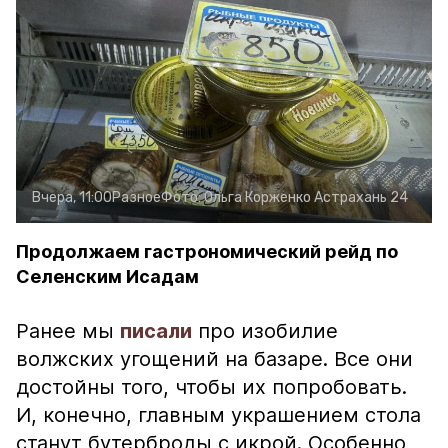
Вчера, 11:00
Разное
Фото:
Ольга Корженко
Астрахань 24
Продолжаем гастрономический рейд по
Селенским Исадам
Ранее мы
писали
про изобилие
волжских угощений на базаре. Все они
достойны того, чтобы их попробовать.
И, конечно, главным украшением стола
станут бутерброды с икрой. Особенно