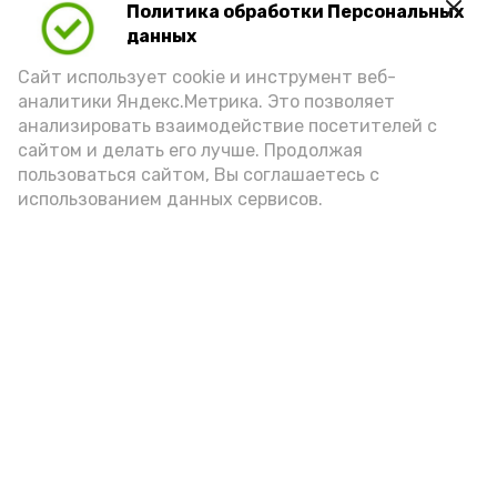
Политика обработки Персональных
данных
Сайт использует cookie и инструмент веб-
аналитики Яндекс.Метрика. Это позволяет
анализировать взаимодействие посетителей с
А24 в MAX
А24 в Вконтакте
А2
сайтом и делать его лучше. Продолжая
пользоваться сайтом, Вы соглашаетесь с
использованием данных сервисов.
Астраханцам дали алгоритм
действий при ракетной
опасности