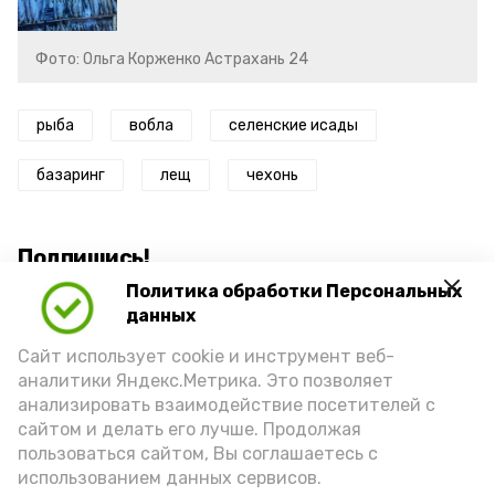
Фото: Ольга Корженко Астрахань 24
рыба
вобла
селенские исады
базаринг
лещ
чехонь
Подпишись!
Политика обработки Персональных
данных
Сайт использует cookie и инструмент веб-
аналитики Яндекс.Метрика. Это позволяет
анализировать взаимодействие посетителей с
А24 в MAX
А24 в Вконтакте
А2
сайтом и делать его лучше. Продолжая
пользоваться сайтом, Вы соглашаетесь с
использованием данных сервисов.