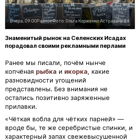
Вчера, 09:00
Разное
Фото:
Ольга Корженко
Астрахань 24
Знаменитый рынок на Селенских Исадах
порадовал своими рекламными перлами
Ранее мы писали, почём нынче
копчёная
рыбка
и
икорка
, какие
разновидности угощений
представлены. Без внимания не
остались позитивно заряженные
прилавки.
«Чёткая вобла для чётких парней» —
вроде бы, те же серебристые спинки, и
характерный запах свежевысушенной