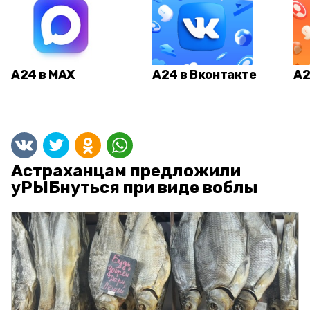
А24 в MAX
А24 в Вконтакте
А2
Астраханцам предложили
уРЫБнуться при виде воблы