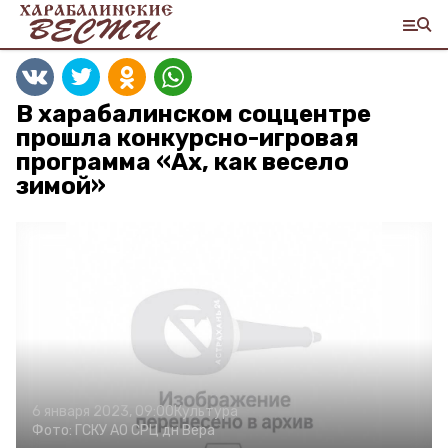
В харабалинском соццентре
прошла конкурсно-игровая
программа «Ах, как весело
зимой»
6 января 2023, 09:00
Культура
Фото:
ГСКУ АО СРЦ дн Вера