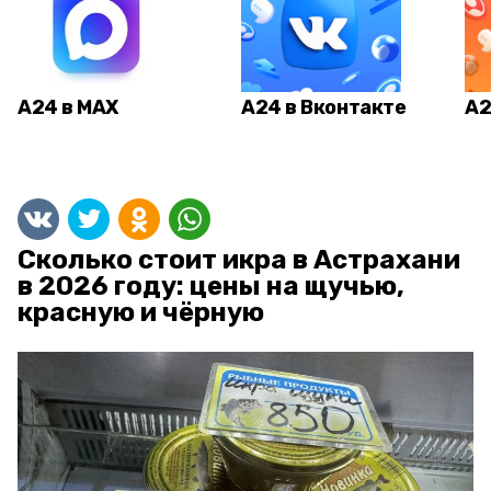
А24 в MAX
А24 в Вконтакте
А2
Сколько стоит икра в Астрахани
в 2026 году: цены на щучью,
красную и чёрную