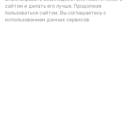
А24 в MAX
А24 в Вконтакте
А2
сайтом и делать его лучше. Продолжая
пользоваться сайтом, Вы соглашаетесь с
использованием данных сервисов.
Астраханцам дали алгоритм
действий при ракетной
опасности
Вчера, 14:00
Безопасность
Фото:
Астрахань 24