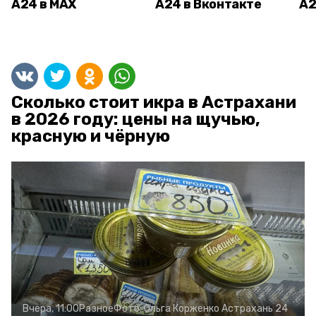
А24 в MAX
А24 в Вконтакте
А2
Сколько стоит икра в Астрахани
в 2026 году: цены на щучью,
красную и чёрную
Вчера, 11:00
Разное
Фото:
Ольга Корженко
Астрахань 24