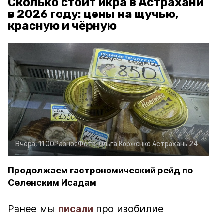
Сколько стоит икра в Астрахани
в 2026 году: цены на щучью,
красную и чёрную
Вчера, 11:00
Разное
Фото:
Ольга Корженко
Астрахань 24
Продолжаем гастрономический рейд по
Селенским Исадам
Ранее мы
писали
про изобилие