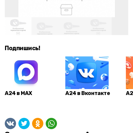
Подпишись!
А24 в MAX
А24 в Вконтакте
А2