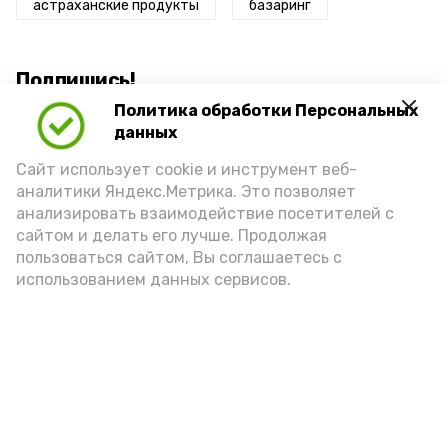
астраханские продукты
базаринг
Подпишись!
Политика обработки Персональных
данных
Сайт использует cookie и инструмент веб-
аналитики Яндекс.Метрика. Это позволяет
анализировать взаимодействие посетителей с
А24 в MAX
А24 в Вконтакте
А2
сайтом и делать его лучше. Продолжая
пользоваться сайтом, Вы соглашаетесь с
использованием данных сервисов.
Астраханцам дали алгоритм
действий при ракетной
опасности