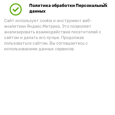
Политика обработки Персональных
Для взрослого человека безопасной
данных
порцией икры считается 30-50 граммов
(2-3 ложки). При этом следует обратить
Сайт использует cookie и инструмент веб-
аналитики Яндекс.Метрика. Это позволяет
внимание на хлеб, с которым она
анализировать взаимодействие посетителей с
подаётся: лучше выбирать
сайтом и делать его лучше. Продолжая
цельнозерновой, с мукой грубого
пользоваться сайтом, Вы соглашаетесь с
использованием данных сервисов.
помола. Есть икру следует в первой
половине дня. Кстати, полезнее для
здоровья сопроводить такой бутерброд
сочными овощами, свежей зеленью и
отварным яйцом.