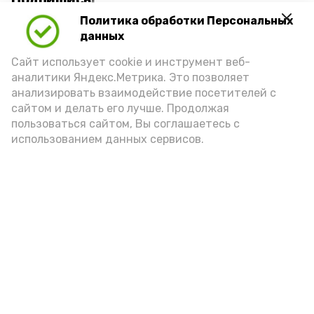
Политика обработки Персональных
данных
Сайт использует cookie и инструмент веб-
аналитики Яндекс.Метрика. Это позволяет
анализировать взаимодействие посетителей с
А24 в MAX
А24 в Вконтакте
А2
сайтом и делать его лучше. Продолжая
пользоваться сайтом, Вы соглашаетесь с
использованием данных сервисов.
Астраханцам дали алгоритм
действий при ракетной
опасности