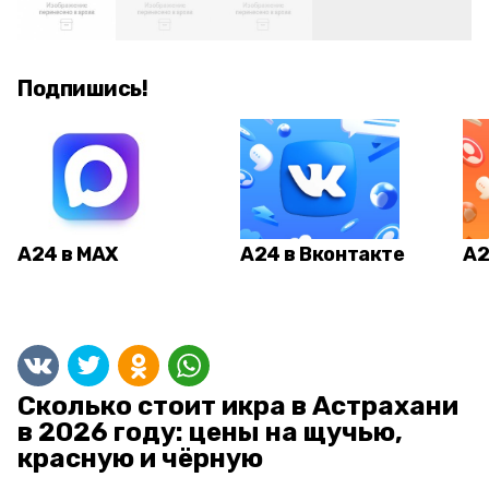
Подпишись!
А24 в MAX
А24 в Вконтакте
А2
Сколько стоит икра в Астрахани
в 2026 году: цены на щучью,
красную и чёрную