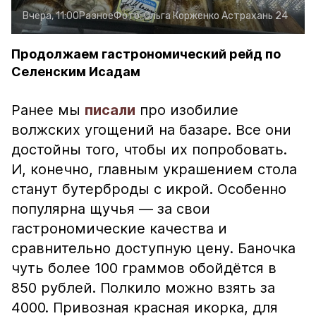
Вчера, 11:00
Разное
Фото:
Ольга Корженко
Астрахань 24
Продолжаем гастрономический рейд по
Селенским Исадам
Ранее мы
писали
про изобилие
волжских угощений на базаре. Все они
достойны того, чтобы их попробовать.
И, конечно, главным украшением стола
станут бутерброды с икрой. Особенно
популярна щучья — за свои
гастрономические качества и
сравнительно доступную цену. Баночка
чуть более 100 граммов обойдётся в
850 рублей. Полкило можно взять за
4000. Привозная красная икорка, для