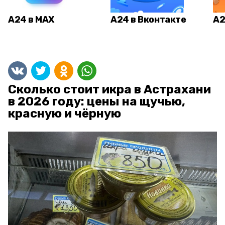
А24 в MAX
А24 в Вконтакте
А2
Сколько стоит икра в Астрахани
в 2026 году: цены на щучью,
красную и чёрную