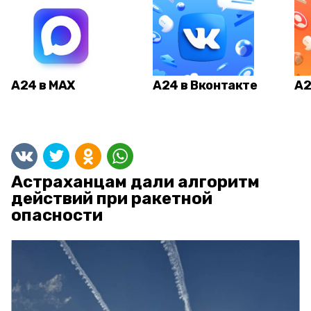
А24 в MAX
А24 в Вконтакте
А2
Астраханцам дали алгоритм
действий при ракетной
опасности