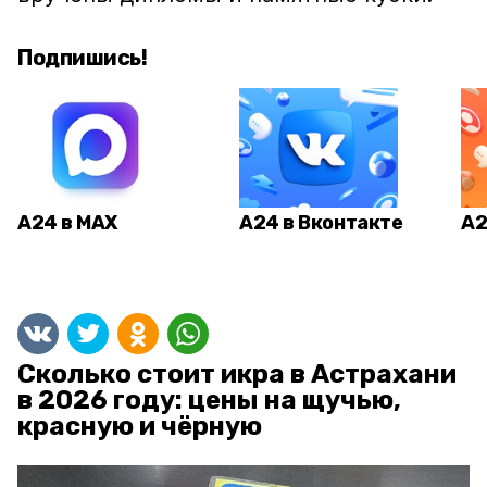
Подпишись!
А24 в MAX
А24 в Вконтакте
А2
Сколько стоит икра в Астрахани
в 2026 году: цены на щучью,
красную и чёрную