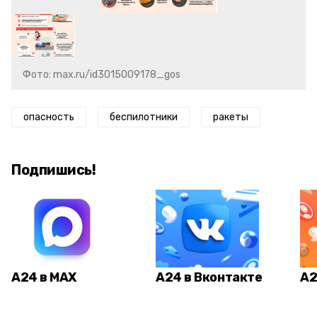
Фото: max.ru/id3015009178_gos
опасность
беспилотники
ракеты
Подпишись!
А24 в MAX
А24 в Вконтакте
А2