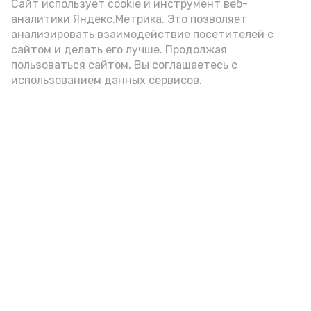
Сайт использует cookie и инструмент веб-
администрации губернатора АО
аналитики Яндекс.Метрика. Это позволяет
анализировать взаимодействие посетителей с
сайтом и делать его лучше. Продолжая
год единства народов
закон
пользоваться сайтом, Вы соглашаетесь с
использованием данных сервисов.
Подпишись!
А24 в MAX
А24 в Вконтакте
А2
Астраханская школьница