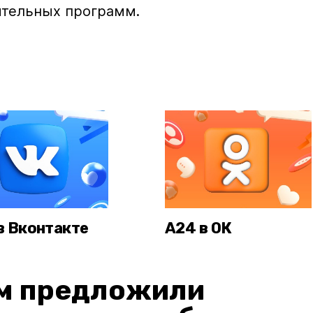
ительных программ.
в Вконтакте
А24 в ОК
м предложили