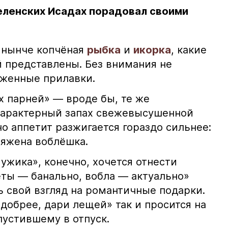
еленских Исадах порадовал своими
 нынче копчёная
рыбка
и
икорка
, какие
 представлены. Без внимания не
яженные прилавки.
х парней» — вроде бы, те же
характерный запах свежевысушенной
но аппетит разжигается гораздо сильнее:
ряжена воблёшка.
ужика», конечно, хочется отнести
еты — банально, вобла — актуально»
ь свой взгляд на романтичные подарки.
добрее, дари лещей» так и просится на
тпустившему в отпуск.