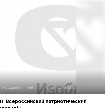
:
АМО Харабалинский район/
harabaly.astrobl.ru
я II Всероссийский патриотический