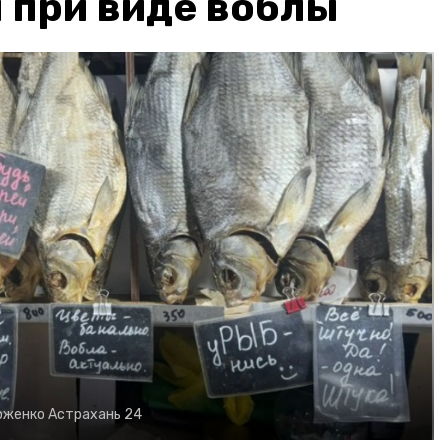
 при виде воблы
рженко
Астрахань 24