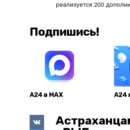
реализуется 200 дополн
Подпишись!
А24 в MAX
А24 
Астраханца