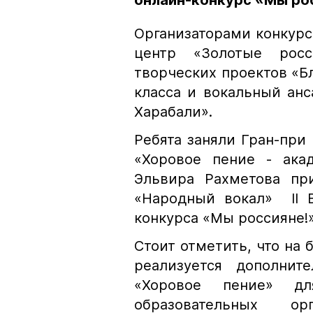
онлайн-конкурс «Мы ро
Организаторами конкурс
центр «Золотые рос
творческих проектов «Бл
класса и вокальный ан
Харабали».
Ребята заняли Гран-при
«Хоровое пение - акад
Эльвира Рахметова пр
«Народный вокал» II В
конкурса «Мы россияне!»
Стоит отметить, что на
реализуется дополнит
«Хоровое пение» д
образовательных ор