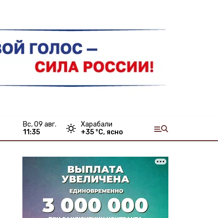
вс, 09 авг.
Харабали
11:35
+
35
°С,
ясно