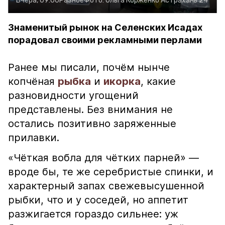
Вчера, 09:00
Разное
Фото:
Ольга Корженко
Астрахань 24
Знаменитый рынок на Селенских Исадах
порадовал своими рекламными перлами
Ранее мы писали, почём нынче
копчёная
рыбка
и
икорка
, какие
разновидности угощений
представлены. Без внимания не
остались позитивно заряженные
прилавки.
«Чёткая вобла для чётких парней» —
вроде бы, те же серебристые спинки, и
характерный запах свежевысушенной
рыбки, что и у соседей, но аппетит
разжигается гораздо сильнее: уж