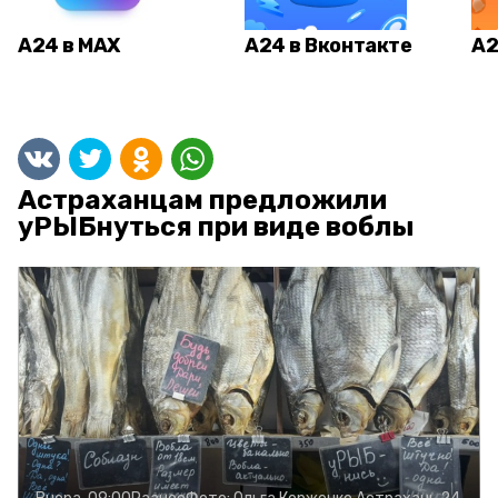
А24 в MAX
А24 в Вконтакте
А2
Астраханцам предложили
уРЫБнуться при виде воблы