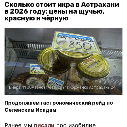
Сколько стоит икра в Астрахани
в 2026 году: цены на щучью,
красную и чёрную
Вчера, 11:00
Разное
Фото:
Ольга Корженко
Астрахань 24
Продолжаем гастрономический рейд по
Селенским Исадам
Ранее мы
писали
про изобилие