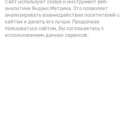
(2-3 ложки). При этом следует обратить
Сайт использует cookie и инструмент веб-
аналитики Яндекс.Метрика. Это позволяет
внимание на хлеб, с которым она
анализировать взаимодействие посетителей с
подаётся: лучше выбирать
сайтом и делать его лучше. Продолжая
цельнозерновой, с мукой грубого
пользоваться сайтом, Вы соглашаетесь с
использованием данных сервисов.
помола. Есть икру следует в первой
половине дня. Кстати, полезнее для
здоровья сопроводить такой бутерброд
сочными овощами, свежей зеленью и
отварным яйцом.