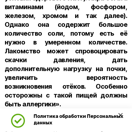
витаминами (йодом, фосфором,
железом, хромом и так далее).
Однако она содержит большое
количество соли, потому есть её
нужно в умеренном количестве.
Лакомство может спровоцировать
скачки давления, дать
дополнительную нагрузку на почки,
увеличить вероятность
возникновения отёков. Особенно
осторожны с такой пищей должны
быть аллергики».
Политика обработки Персональных
Для взрослого человека безопасной
данных
порцией икры считается 30-50 граммов