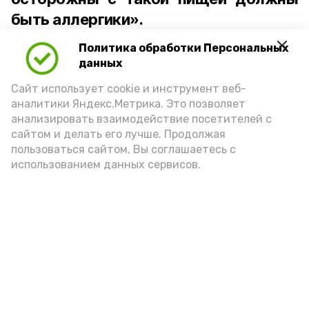
быть аллергики».
Политика обработки Персональных
Для взрослого человека безопасной
данных
порцией икры считается 30-50 граммов
(2-3 ложки). При этом следует обратить
Сайт использует cookie и инструмент веб-
аналитики Яндекс.Метрика. Это позволяет
внимание на хлеб, с которым она
анализировать взаимодействие посетителей с
подаётся: лучше выбирать
сайтом и делать его лучше. Продолжая
цельнозерновой, с мукой грубого
пользоваться сайтом, Вы соглашаетесь с
использованием данных сервисов.
помола. Есть икру следует в первой
половине дня. Кстати, полезнее для
здоровья сопроводить такой бутерброд
сочными овощами, свежей зеленью и
отварным яйцом.