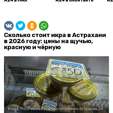
А24 в MAX
А24 в Вконтакте
А2
Сколько стоит икра в Астрахани
в 2026 году: цены на щучью,
красную и чёрную
Вчера, 11:00
Разное
Фото:
Ольга Корженко
Астрахань 24