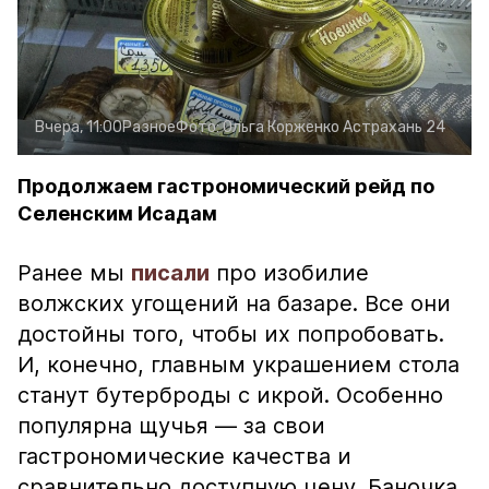
Вчера, 11:00
Разное
Фото:
Ольга Корженко
Астрахань 24
Продолжаем гастрономический рейд по
Селенским Исадам
Ранее мы
писали
про изобилие
волжских угощений на базаре. Все они
достойны того, чтобы их попробовать.
И, конечно, главным украшением стола
станут бутерброды с икрой. Особенно
популярна щучья — за свои
гастрономические качества и
сравнительно доступную цену. Баночка