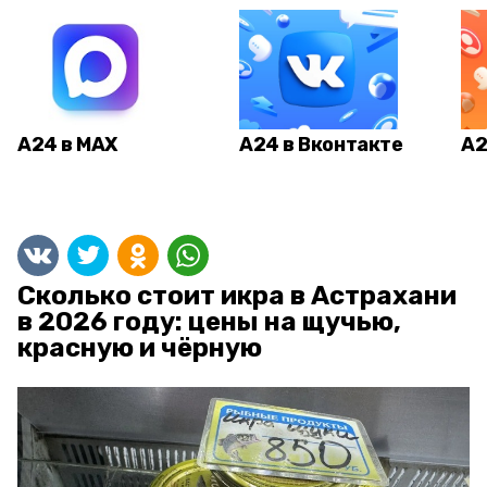
А24 в MAX
А24 в Вконтакте
А2
Сколько стоит икра в Астрахани
в 2026 году: цены на щучью,
красную и чёрную