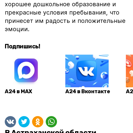
хорошее дошкольное образование и
прекрасные условия пребывания, что
принесет им радость и положительные
эмоции.
Подпишись!
А24 в MAX
А24 в Вконтакте
А2
В Астраханской области