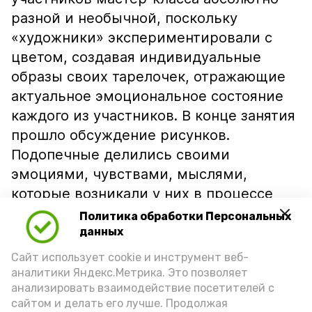
разной и необычной, поскольку
«художники» экспериментировали с
цветом, создавая индивидуальные
образы своих тарелочек, отражающие
актуальное эмоциональное состояние
каждого из участников. В конце занятия
прошло обсуждение рисунков.
Подопечные делились своими
эмоциями, чувствами, мыслями,
которые возникали у них в процессе
творчества.
Политика обработки Персональных
данных
Подпишись!
Сайт использует cookie и инструмент веб-
аналитики Яндекс.Метрика. Это позволяет
анализировать взаимодействие посетителей с
сайтом и делать его лучше. Продолжая