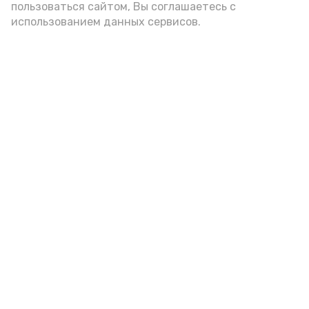
пользоваться сайтом, Вы соглашаетесь с
использованием данных сервисов.
А24 в MAX
А24 в Вконтакте
А2
Ветераны СВО и их семьи в
Астрахани оформили 180
соцконтрактов