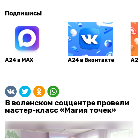
Подпишись!
А24 в MAX
А24 в Вконтакте
А2
В воленском соццентре провели
мастер-класс «Магия точек»