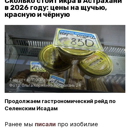
Сколько стоит икра в Астрахани
в 2026 году: цены на щучью,
красную и чёрную
7 августа , 11:00
Разное
Фото:
Ольга Корженко
Астрахань 24
Продолжаем гастрономический рейд по
Селенским Исадам
Ранее мы
писали
про изобилие