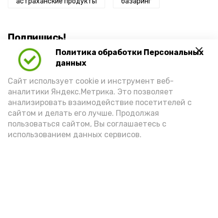
астраханские продукты
базаринг
Подпишись!
Политика обработки Персональных
данных
Сайт использует cookie и инструмент веб-
аналитики Яндекс.Метрика. Это позволяет
анализировать взаимодействие посетителей с
А24 в MAX
А24 в Вконтакте
А2
сайтом и делать его лучше. Продолжая
пользоваться сайтом, Вы соглашаетесь с
использованием данных сервисов.
Астраханцам дали алгоритм
действий при ракетной
опасности