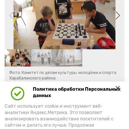
Фото: Комитет по делам культуры, молодёжи и спорта
Харабалинского района
Политика обработки Персональных
Соревнования в семи номинациях
данных
прошли в острой и бескомпромиссной
Сайт использует cookie и инструмент веб-
борьбе до последней минуты. Команда
аналитики Яндекс.Метрика. Это позволяет
анализировать взаимодействие посетителей с
Харабалинского района под
сайтом и делать его лучше. Продолжая
руководством тренера по шахматам