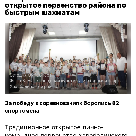
открытое первенство района по
быстрым шахматам
Сегодня, 09:10
Спорт
Фото:
Комитет по делам культуры, молодёжи и спорта
Харабалинского района
За победу в соревнованиях боролись 82
спортсмена
Традиционное открытое лично-
командное первенство Харабалинского