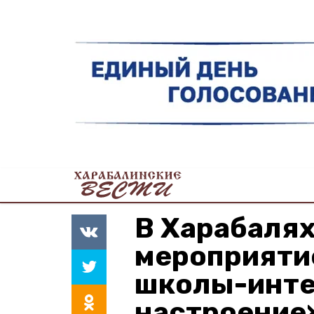
В Харабаля
мероприяти
школы-инте
настроение