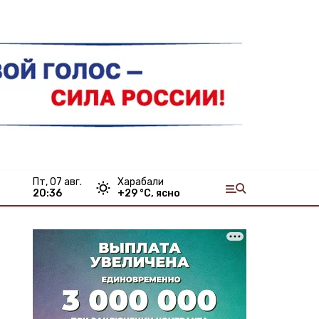
пт, 07 авг.
Харабали
20:36
+
29
°С,
ясно