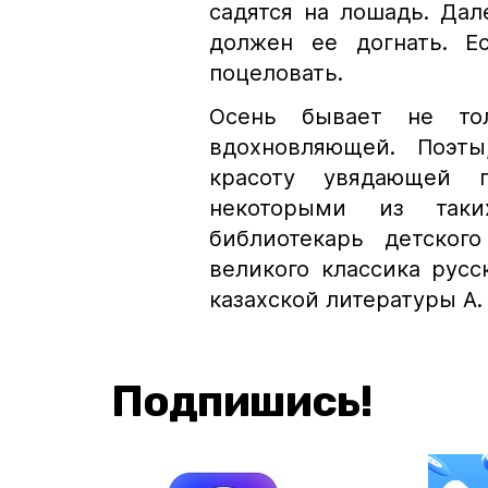
садятся на лошадь. Дал
должен ее догнать. Е
поцеловать.
Осень бывает не то
вдохновляющей. Поэты
красоту увядающей 
некоторыми из таки
библиотекарь детског
великого классика русс
казахской литературы А.
Подпишись!