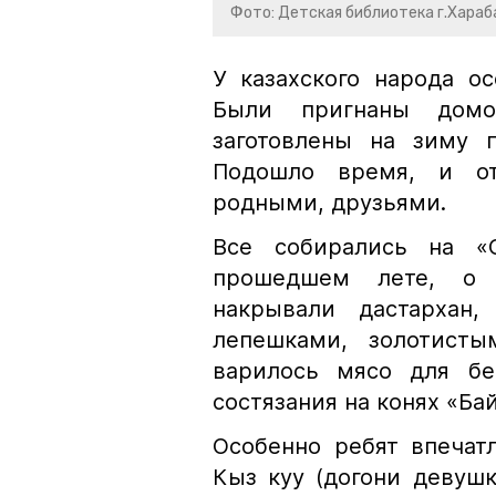
Фото: Детская библиотека г.Хараб
У казахского народа о
Были пригнаны домо
заготовлены на зиму п
Подошло время, и от
родными, друзьями.
Все собирались на «
прошедшем лете, о 
накрывали дастархан
лепешками, золотисты
варилось мясо для бе
состязания на конях «Бай
Особенно ребят впечат
Кыз куу (догони девуш