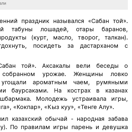
али
сенний праздник назывался «Сабан той».
й табуны лошадей, отары баранов,
родукты (курт, масло, творог, талкан).
дохнуть, посидеть за дастарханом с
Сабан той». Аксакалы вели беседы о
собранном урожае. Женщины ловко
, угощали ароматным чаем, румяными
ми баурсаками. На кострах в казанах
шбармака. Молодежь устраивала игры,
га», «Кокпар», «Кыз куу», «Тенге Алу».
лил казахский обычай - народная забава
ку). По правилам игры парень и девушка