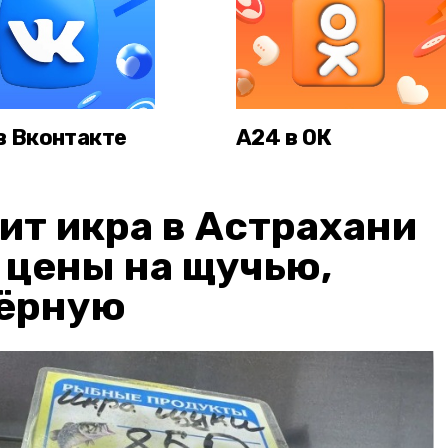
в Вконтакте
А24 в ОК
ит икра в Астрахани
: цены на щучью,
чёрную