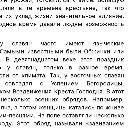
али урожай, готовились к зиме. Большую
вляли в те времена крестьяне, так что
а их уклад жизни значительное влияние.
одное время давали людям возможность
 у славян часто имеют языческие
. Самыми известными были Обжинки или
. В девятнадцатом веке этот праздник
о у славян, только в разное время,
ти от климата. Так, у восточных славян
к совпадал с Успением Богородицы,
ком Воздвижения Креста Господня. В этот
несколько осенних обрядов. Например,
лча, а потом женщины катались по жниве
и-песнями. На поле оставляли несколько
роду. Этот обряд называли «завиванием