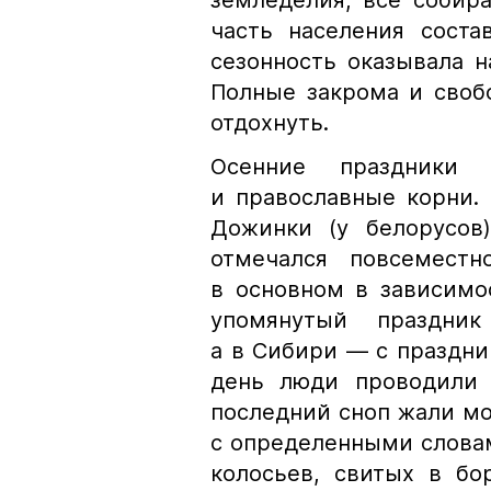
земледелия, все собир
часть населения соста
сезонность оказывала н
Полные закрома и своб
отдохнуть.
Осенние праздники
и православные корни
Дожинки (у белорусов)
отмечался повсеместн
в основном в зависимос
упомянутый праздни
а в Сибири — с праздни
день люди проводили 
последний сноп жали мо
с определенными словам
колосьев, свитых в бо