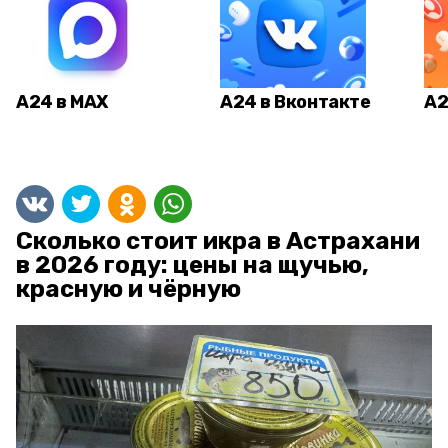
А24 в MAX
А24 в Вконтакте
А2
Сколько стоит икра в Астрахани
в 2026 году: цены на щучью,
красную и чёрную