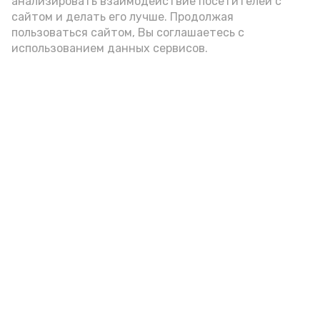
анализировать взаимодействие посетителей с
А24 в MAX
А24 в Вконтакте
А2
сайтом и делать его лучше. Продолжая
пользоваться сайтом, Вы соглашаетесь с
использованием данных сервисов.
Астраханцам дали алгоритм
действий при ракетной
опасности