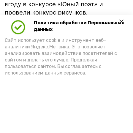
ягоду в конкурсе «Юный поэт» и
провели конкурс рисунков.
Политика обработки Персональных
Праздник удался на славу. Ребята с
данных
пользой провели время, получили
Сайт использует cookie и инструмент веб-
массу положительных эмоций и
аналитики Яндекс.Метрика. Это позволяет
удовольствие от общения. Завершилось
анализировать взаимодействие посетителей с
мероприятие торжественным
сайтом и делать его лучше. Продолжая
поеданием сочного и сладкого арбуза.
пользоваться сайтом, Вы соглашаетесь с
использованием данных сервисов.
Подпишись!
А24 в MAX
А24 в Вконтакте
А2