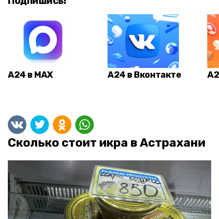
Подпишись!
А24 в MAX
А24 в Вконтакте
А2
Сколько стоит икра в Астрахани