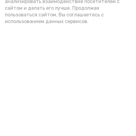
анализировать взаимодействие посетителей с
А24 в MAX
А24 в Вконтакте
А2
сайтом и делать его лучше. Продолжая
пользоваться сайтом, Вы соглашаетесь с
использованием данных сервисов.
Астраханцам дали алгоритм
действий при ракетной
опасности