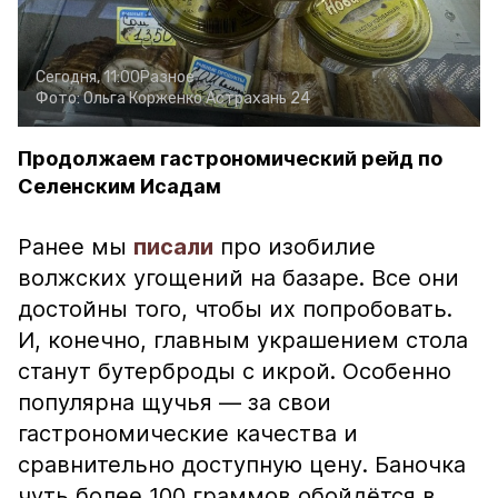
Сегодня, 11:00
Разное
Фото:
Ольга Корженко
Астрахань 24
Продолжаем гастрономический рейд по
Селенским Исадам
Ранее мы
писали
про изобилие
волжских угощений на базаре. Все они
достойны того, чтобы их попробовать.
И, конечно, главным украшением стола
станут бутерброды с икрой. Особенно
популярна щучья — за свои
гастрономические качества и
сравнительно доступную цену. Баночка
чуть более 100 граммов обойдётся в