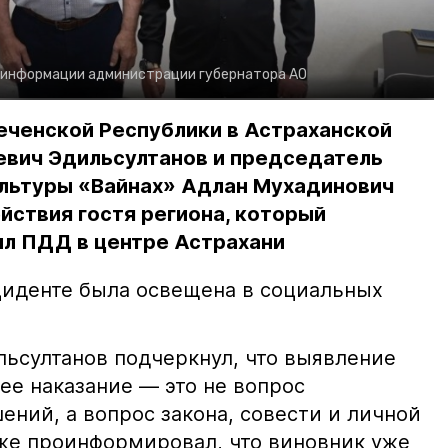
 информации администрации губернатора АО
еченской Республики в Астраханской
евич Эдильсултанов и председатель
льтуры «Вайнах» Адлан Мухадинович
йствия гостя региона, который
л ПДД в центре Астрахани
иденте была освещена в социальных
ьсултанов подчеркнул, что выявление
е наказание — это не вопрос
ний, а вопрос закона, совести и личной
кже проинформировал, что виновник уже