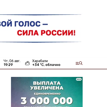
чт, 06 авг.
Харабали
19:29
+
34
°С,
облачно