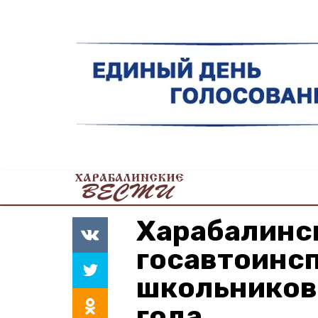
Харабалинс
госавтоинс
школьников 
года