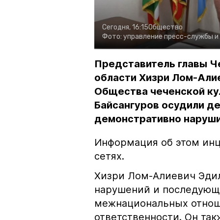
Сегодня, 16:15
Общество
Фото:
управление пресс-службы и
Представитель главы Ч
области Хизри Лом-Али
Общества чеченской ку
Байсангуров осудили де
демонстративно наруши
Информация об этом инц
сетях.
Хизри Лом-Алиевич Эдил
нарушений и последующе
межнациональных отноше
ответственности. Он та