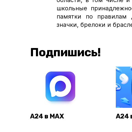
области, в том числе 
школьные принадлежнос
памятки по правилам 
значки, брелоки и брасл
Подпишись!
А24 в MAX
А24 