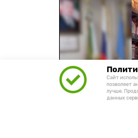
Полити
Сайт исполь
позволяет а
лучше. Прод
данных серв
Видео: управление пресс-службы 
год единства народов
зако