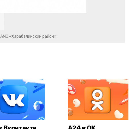
 АМО «Харабалинский район»
в Вконтакте
А24 в ОК