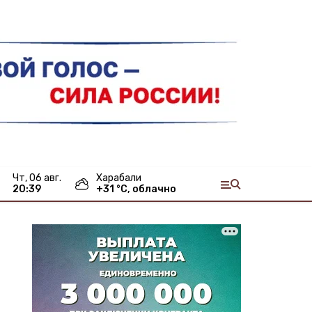
чт, 06 авг.
Харабали
20:39
+
31
°С,
облачно