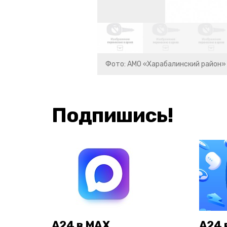
Фото: АМО «Харабалинский район»
Подпишись!
А24 в MAX
А24 