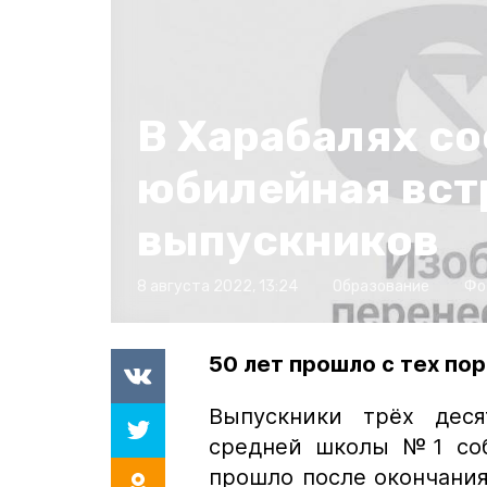
В Харабалях с
юбилейная вст
выпускников
8 августа 2022, 13:24
Образование
Фо
50 лет прошло с тех по
Выпускники трёх деся
средней школы №1 соб
прошло после окончания