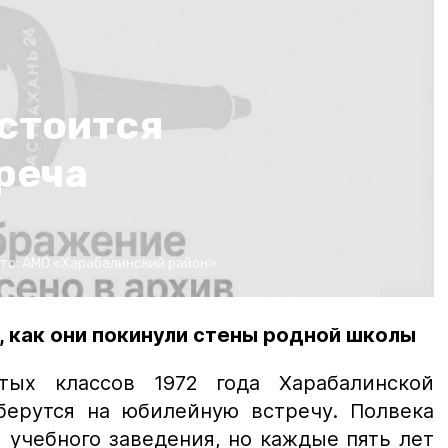
остоится
реча
то:
АМО «Харабалинский район»
р, как они покинули стены родной школы
тых классов 1972 года Харабалинской
ерутся на юбилейную встречу. Полвека
 учебного заведения, но каждые пять лет