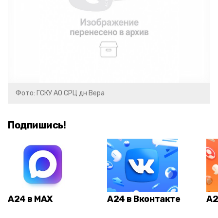
Фото: ГСКУ АО СРЦ дн Вера
Подпишись!
А24 в MAX
А24 в Вконтакте
А2