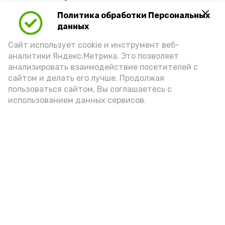
Политика обработки Персональных
Для взрослого человека безопасной
данных
порцией икры считается 30-50 граммов
(2-3 ложки). При этом следует обратить
Сайт использует cookie и инструмент веб-
аналитики Яндекс.Метрика. Это позволяет
внимание на хлеб, с которым она
анализировать взаимодействие посетителей с
подаётся: лучше выбирать
сайтом и делать его лучше. Продолжая
цельнозерновой, с мукой грубого
пользоваться сайтом, Вы соглашаетесь с
использованием данных сервисов.
помола. Есть икру следует в первой
половине дня. Кстати, полезнее для
здоровья сопроводить такой бутерброд
сочными овощами, свежей зеленью и
отварным яйцом.