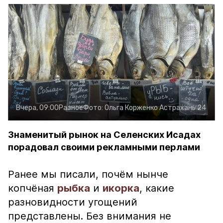
Вчера, 09:00
Разное
Фото:
Ольга Корженко
Астрахань 24
Знаменитый рынок на Селенских Исадах
порадовал своими рекламными перлами
Ранее мы писали, почём нынче
копчёная
рыбка
и
икорка
, какие
разновидности угощений
представлены. Без внимания не