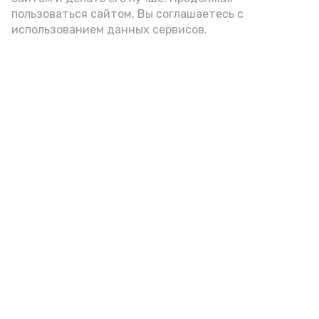
пользоваться сайтом, Вы соглашаетесь с
использованием данных сервисов.
Фото: Ольга Корженко Астрахань 24
Как объяснили продавцы, воблу берут
охотно: уж больно хороша на вкус. К
тому же её удобно транспортировать,
она долго не портится. А это
немаловажно: рыбка, особенно с такими
бодрыми «аффирмациями», станет
лакомым презентом даже для далеко