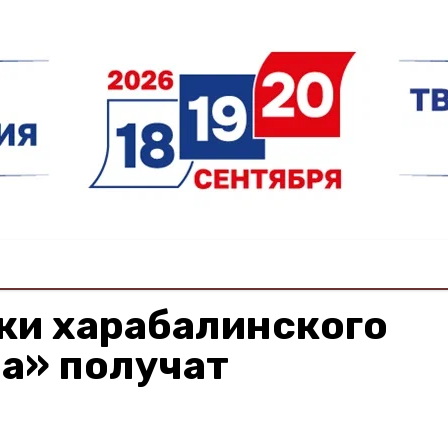
ки харабалинского
а» получат