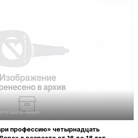
ото:
Центр «Вера»
ари профессию» четырнадцать