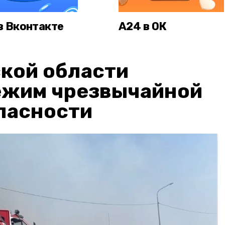
в Вконтакте
А24 в ОК
кой области
ежим чрезвычайной
пасности