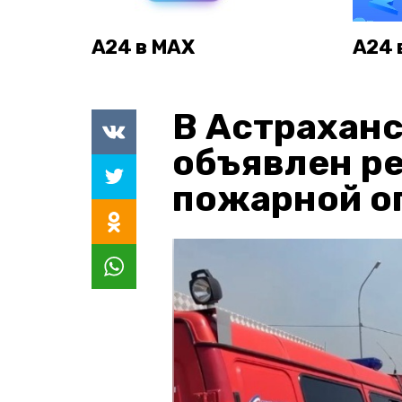
А24 в MAX
А24 
В Астраханс
объявлен р
пожарной о