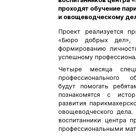
воспитанников центра «В
проходят обучение пар
и овощеводческому де
Проект реализуется пр
«Бюро добрых дел», 
формированию личностн
успешному профессиона
Четыре месяца специ
профессионального об
будут помогать ребята
познакомятся с исто
развития парикмахерско
овощеводческого дела.
воспитанники центра п
профессиональными мат