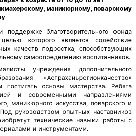
ера» в возрасте от 16 до 18 лет
икмахерскому, маникюрному, поварскому
лу
и поддержке благотворительного фонда
целью которого является содействие
ых качеств подростка, способствующих
льному самоопределению воспитанников.
алисты учреждения дополнительного
разования «Астраханьрегионкачество»
м постигать основы мастерства. Ребята
рией и современными направлениями
го, маникюрного искусства, поварского и
 Под руководством опытных наставников
риобретут технические навыки работы с
ериалами и инструментами.