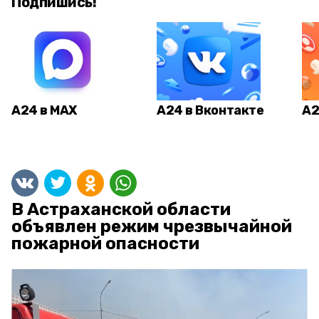
Подпишись!
А24 в MAX
А24 в Вконтакте
А2
В Астраханской области
объявлен режим чрезвычайной
пожарной опасности