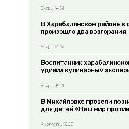
Вчера, 14:06
В Харабалинском районе в 
произошло два возгорания
Вчера, 14:05
Воспитанник харабалинско
удивил кулинарным экспер
Вчера, 09:11
В Михайловке провели поз
для детей «Наш мир против
4 августа , 12:23