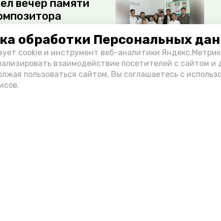
ёл вечер памяти
омпозитора
ка обработки Персональных да
Культура
зует cookie и инструмент веб-аналитики Яндекс.Метрик
нализировать взаимодействие посетителей с сайтом и 
ли семьи в
олжая пользоваться сайтом, Вы соглашаетесь с использ
исов.
Общество
аханцев отдохнули
Образование
е прошёл КВН
е профессии