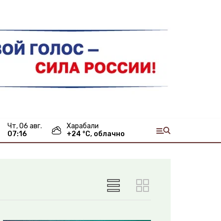
чт, 06 авг.
Харабали
07:16
+
24
°С,
облачно