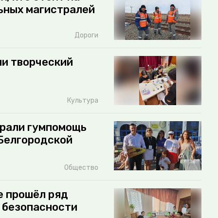
ьных магистралей
Дороги
ли творческий
Культура
брали гумпомощь
 Белгородской
Общество
е прошёл ряд
 безопасности