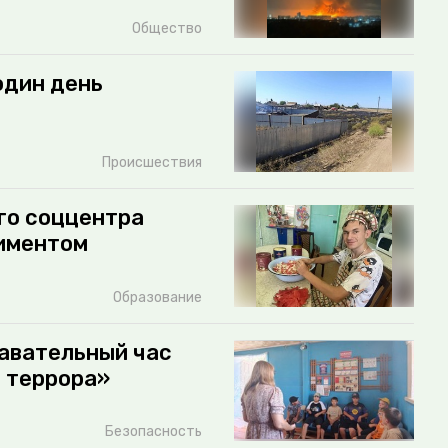
Общество
один день
Происшествия
го соццентра
иментом
Образование
навательный час
 террора»
Безопасность