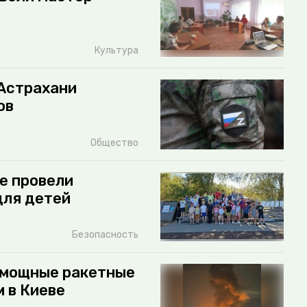
Культура
 Астрахани
ов
Общество
е провели
для детей
Безопасность
 мощные ракетные
 в Киеве