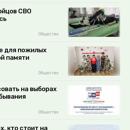
ойцов СВО
сь
Общество
ие для пожилых
ой памяти
Общество
овать на выборах
ебывания
Общество
х, кто стоит на