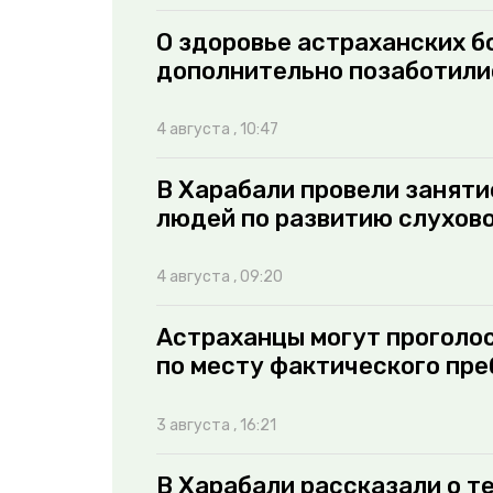
О здоровье астраханских б
дополнительно позаботили
4 августа , 10:47
В Харабали провели занят
людей по развитию слухов
4 августа , 09:20
Астраханцы могут проголос
по месту фактического пр
3 августа , 16:21
В Харабали рассказали о те