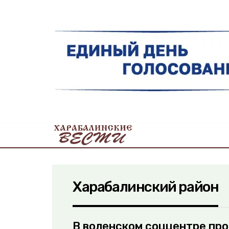
Харабалинский район
В воленском соццентре про