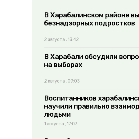
В Харабалинском районе вы
безнадзорных подростков
2 августа , 13:42
В Харабали обсудили вопр
на выборах
2 августа , 09:03
Воспитанников харабалинс
научили правильно взаимо
людьми
1 августа , 17:03